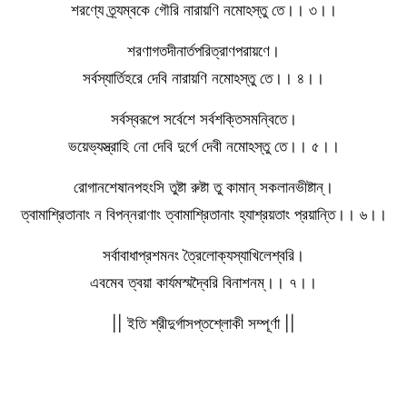
শরণ্যে ত্র্যম্বকে গৌরি নারায়ণি নমোঽস্তু তে।। ৩।।
শরণাগতদীনার্তপরিত্রাণপরায়ণে।
সর্বস্যার্তিহরে দেবি নারায়ণি নমোঽস্তু তে।। ৪।।
সর্বস্বরূপে সর্বেশে সর্বশক্তিসমন্বিতে।
ভয়েভ্যস্ত্রাহি নো দেবি দুর্গে দেবী নমোঽস্তু তে।। ৫।।
রোগানশেষানপহংসি তুষ্টা রুষ্টা তু কামান্ সকলানভীষ্টান্।
ত্বামাশ্রিতানাং ন বিপন্নরাণাং ত্বামাশ্রিতানাং হ্যাশ্রয়তাং প্রয়ান্তি।। ৬।।
সর্বাবাধাপ্রশমনং ত্রৈলোক্যস্যাখিলেশ্বরি।
এবমেব ত্বয়া কার্যমস্মদ্বৈরি বিনাশনম্।। ৭।।
|| ইতি শ্রীদুর্গাসপ্তশ্লোকী সম্পূর্ণা ||