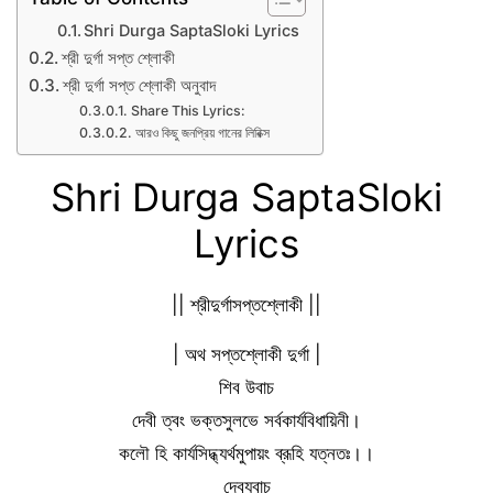
Shri Durga SaptaSloki Lyrics
শ্রী দুর্গা সপ্ত শ্লোকী
শ্রী দুর্গা সপ্ত শ্লোকী অনুবাদ
Share This Lyrics:
আরও কিছু জনপ্রিয় গানের লিরিক্স
Shri Durga SaptaSloki
Lyrics
|| শ্রীদুর্গাসপ্তশ্লোকী ||
| অথ সপ্তশ্লোকী দুর্গা |
শিব উবাচ
দেবী ত্বং ভক্তসুলভে সর্বকার্যবিধায়িনী।
কলৌ হি কার্যসিদ্ধ্যর্থমুপায়ং ব্রূহি যত্নতঃ।।
দেব্যুবাচ