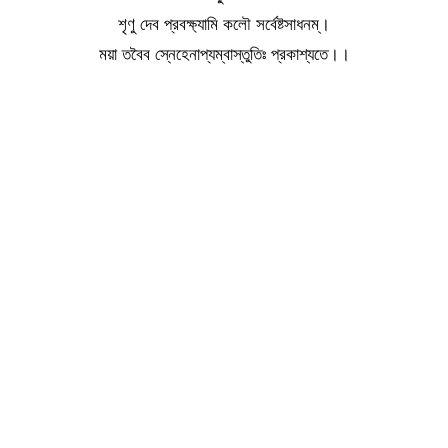
শৃণু দেব প্রবক্ষ্যামি কলৌ সর্বেষ্টসাধনম্।
ময়া তবৈব স্নেহেনাপ্যম্বাস্তুতিঃ প্রকাশ্যতে।।