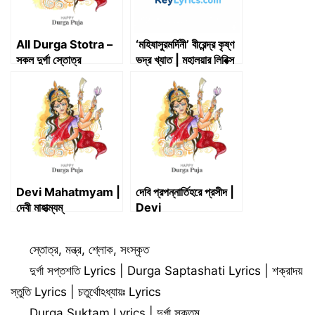
All Durga Stotra –
‘মহিষাসুরমর্দিনী’ বীরেন্দ্র কৃষ্ণ
সকল দুর্গা স্তোত্র
ভদ্র খ্যাত | মহালয়ার লিরিক্স
ও স্ক্রিপ্ট (অনুবাদ) |
Mahalaya Lyrics &
Script |
Mahisasurmardini
By Birendra
Krishna Bhadra
(Translation)
Devi Mahatmyam |
দেবি প্রপন্নার্তিহরে প্রসীদ |
দেবী মাহাত্ম্যম্
Devi
Prapannartihare
Prasida | শ্রীশ্রীচণ্ডী,
Categories
স্তোত্র
,
মন্ত্র
,
শ্লোক
,
সংস্কৃত
একাদশ অধ্যায়—
নারায়াণীস্তুতি
দুর্গা সপ্তশতি Lyrics | Durga Saptashati Lyrics | শক্রাদয়
স্তুতি Lyrics | চতুর্থোঽধ্যায়ঃ Lyrics
Durga Suktam Lyrics | দুর্গা সূক্তম্