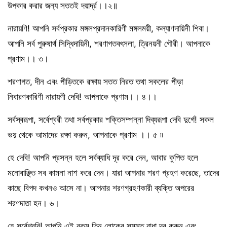
উপকার করার জন্য সততই দয়ার্দ্র।।২॥
নারায়ণি! আপনি সর্বপ্রকার মঙ্গলপ্রদানকারিণী মঙ্গলময়ী, কল্যাণদায়িনী শিবা।
আপনি সর্ব পুরুষার্থ সিদ্ধিদায়িনী, শরণাগতবৎসলা, ত্রিনয়নী গৌরী। আপনাকে
প্রণাম।। ৩।
শরণাগত, দীন এবং পীড়িতকে রক্ষায় সতত নিরত তথা সকলের পীড়া
নিবারণকারিণী নারায়ণী দেবি! আপনাকে প্রণাম।। ৪।।
সর্বস্বরূপা, সর্বেশ্বরী তথা সর্বপ্রকার শক্তিসম্পন্না দিব্যরূপা দেবি দুর্গে! সকল
ভয় থেকে আমাদের রক্ষা করুন, আপনাকে প্রণাম ।। ৫ ৷৷
হে দেবি! আপনি প্রসন্ন হলে সর্বব্যাধি দূর করে দেন, আবার কুপিত হলে
মনোবাঞ্ছিত সব কামনা নাশ করে দেন। যারা আপনার শরণ গ্রহণ করেছে, তাদের
কাছে বিপদ কখনও আসে না। আপনার শরণগ্রহণকারী ব্যক্তি অপরের
শরণদাতা হন। ৬।
হে সর্বেশ্বরি! আপনি এই রকম তিন লোকের সমস্ত বাধা দূর করুন এবং