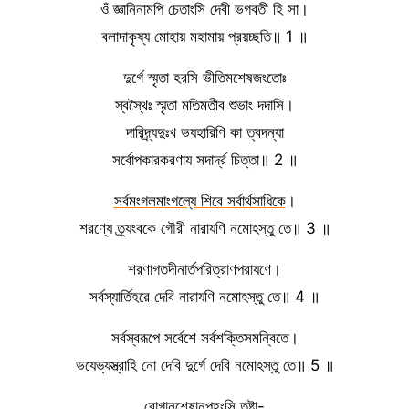
ওঁ জ্ঞানিনামপি চেতাংসি দেবী ভগবতী হি সা।
বলাদাকৃষ্য মোহায় মহামায় প্রয়চ্ছতি॥ 1 ॥
দুর্গে স্মৃতা হরসি ভীতিমশেষজংতোঃ
স্বস্থৈঃ স্মৃতা মতিমতীব শুভাং দদাসি।
দারিদ্র্যদুঃখ ভযহারিণি কা ত্বদন্যা
সর্বোপকারকরণায সদার্দ্র চিত্তা॥ 2 ॥
সর্বমংগলমাংগল্যে শিবে সর্বার্থসাধিকে
।
শরণ্যে ত্র্যংবকে গৌরী নারাযণি নমোঽস্তু তে॥ 3 ॥
শরণাগতদীনার্তপরিত্রাণপরাযণে।
সর্বস্যার্তিহরে দেবি নারাযণি নমোঽস্তু তে॥ 4 ॥
সর্বস্বরূপে সর্বেশে সর্বশক্তিসমন্বিতে।
ভযেভ্যস্ত্রাহি নো দেবি দুর্গে দেবি নমোঽস্তু তে॥ 5 ॥
রোগানশেষানপহংসি তুষ্টা-