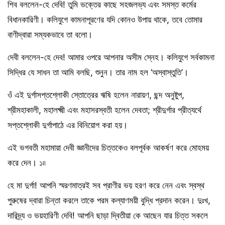
শিব বললেন-হে দেবি! তুমি ভক্তের কাছে সহজলভ্য এবং সমস্ত কর্মের
বিধানকারিণী। কলিযুগে কামনাপূরণের যদি কোনও উপায় থাকে, তবে তোমার
বাণীদ্বারা সম্যকভাবে তা বলো।
দেবী বললেন-হে দেব! আমার ওপরে আপনার অসীম স্নেহ। কলিযুগে সর্বকামনা
সিদ্ধির যে সাধন তা আমি বলছি, শুনুন। তার নাম হল ‘অস্বাস্তুতি’।
ওঁ এই দুর্গাসপ্তশ্লোকী স্তোত্রের ঋষি হলেন নারায়ণ, ছন্দ অনুষ্টুপ,
শ্রীমহাকালী, মহালক্ষ্মী এবং মহাসরস্বতী হলেন দেবতা; শ্রীদুর্গার প্রীত্যর্থে
সপ্তশ্লোকী দুর্গাপাঠে এর বিনিয়োগ করা হয়।
এই ভগবতী মহামায়া দেবী জ্ঞানীদের চিত্তকেও বলপূর্বক আকর্ষণ করে মোহময়
করে দেন। ১৷৷
হে মা দুর্গা! আপনি স্মরণমাত্রই সব প্রাণীর ভয় হরণ করে নেন এবং স্বস্থ
পুরুষের দ্বারা চিন্তা করলে তাকে পরম কল্যাণময়ী বুদ্ধি প্রদান করেন। দুঃখ,
দারিদ্র্য ও ভয়হারিণী দেবি! আপনি ছাড়া দ্বিতীয়া কে আছেন যার চিত্ত সকলে