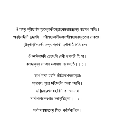
ওঁ অস্য শ্রীদুর্গাসপ্তশ্লোকীস্তোত্রমহামন্ত্রস্য নারায়ণ ঋষিঃ।
অনুষ্টুভাদীনি ছন্দাংসি | শ্রীমহাকালীমহালক্ষ্মীমহাসরস্বত্যো দেবতাঃ।
শ্রীদূর্গাপ্রীত্যর্থং সপ্তশ্লোকী দুর্গাপাঠে বিনিয়োগঃ।।
ওঁ জ্ঞানিনামপি চেতাংসি দেবী ভগবতী হি সা।
বলাদাকৃষ্য মোহায় মহামায়া প্রয়চ্ছতি।। ১।।
দুর্গে স্মৃতা হরসি ভীতিমশেষজন্তোঃ
স্বস্থৈঃ স্মৃতা মতিমতীব শুভাং দদাসি।
দারিদ্র্যদুঃখভয়হারিণি কা ত্বদন্যা
সর্বোপকারকরণায় সদার্দ্রচিত্তা।। ২।।
সর্বমঙ্গলমাঙ্গল্যে শিবে সর্বার্থসাধিকে।