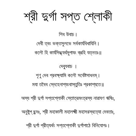
শ্রী দুর্গা সপ্ত শ্লোকী
শিব উবাচ।
দেবী ত্বং ভক্তসুলভে সর্বকার্যবিধাযিনি।
কলৌ হি কার্যসিদ্ধ্যর্থমুপাযং ব্রূহি যত্নতঃ॥
দেব্যুবাচ ।
শৃণু দেব প্রবক্ষ্যামি কলৌ সর্বেষ্টসাধনম্।
মযা তবৈব স্নেহেনাপ্যংবাস্তুতিঃ প্রকাশ্যতে॥
অস্য শ্রী দুর্গা সপ্তশ্লোকী স্তোত্রমংত্রস্য নারাযণ ঋষিঃ,
অনুষ্টুপ্ ছন্দঃ, শ্রী মহাকালী মহালক্ষ্মী মহাসরস্বত্যো দেবতাঃ,
শ্রী দুর্গা প্রীত্যর্থং সপ্তশ্লোকী দুর্গাপাঠে বিনিযোগঃ।