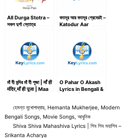
All Durga Stotra –
কতদূর আর কতদূর প্রেমেরই –
সকল দুর্গা স্তোত্র
Katodur Aar
Katodur Premer E
মাঁ হী মন্দির মাঁ হী পূজা | माँ ही
O Pahar O Akash
मंदिर,माँ ही पूजा | Maa
Lyrics in Bengali &
Hi Mandir Maa Hi
English | ও পাহাড় ও
Pooja | Key Lyrics
আকাশ – Bappi Lahiri
Categories
হেমন্ত মুখোপাধ্যায়
,
Hemanta Mukherjee
,
Modern
Bengali Songs
,
Movie Songs
,
আধুনিক
Shiva Shiva Mahashiva Lyrics | শিব শিব মহাশিব –
Srikanta Acharya