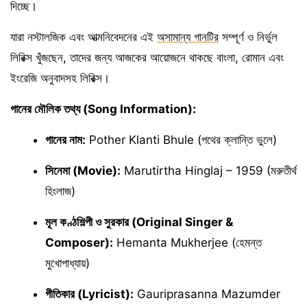
দিচ্ছে।
যারা নস্টালজিক এবং আত্মনিবেদনের এই
অসামান্য গানটির
সম্পূর্ণ ও নির্ভুল
লিরিক্স খুঁজছেন, তাদের জন্য আজকের আয়োজনে থাকছে বাংলা, রোমান এবং
ইংরেজি অনুবাদসহ লিরিক্স।
গানের মৌলিক তথ্য (Song Information):
গানের নাম:
Pother Klanti Bhule (পথের ক্লান্তি ভুলে)
সিনেমা (Movie):
Marutirtha Hinglaj – 1959 (মরুতীর্থ
হিংলাজ)
মূল কণ্ঠশিল্পী ও সুরকার (Original Singer &
Composer):
Hemanta Mukherjee (হেমন্ত
মুখোপাধ্যায়)
গীতিকার (Lyricist):
Gauriprasanna Mazumder