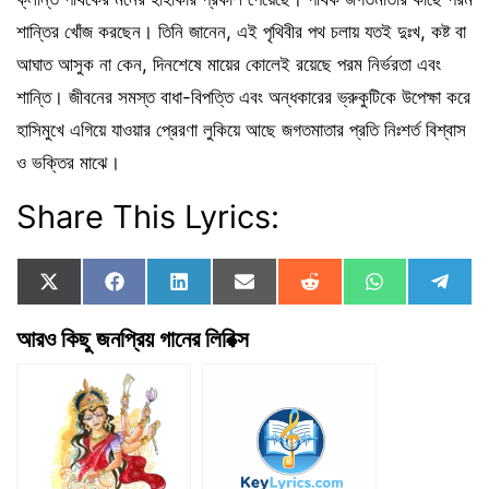
শান্তির খোঁজ করছেন। তিনি জানেন, এই পৃথিবীর পথ চলায় যতই দুঃখ, কষ্ট বা
আঘাত আসুক না কেন, দিনশেষে মায়ের কোলেই রয়েছে পরম নির্ভরতা এবং
শান্তি। জীবনের সমস্ত বাধা-বিপত্তি এবং অন্ধকারের ভ্রুকুটিকে উপেক্ষা করে
হাসিমুখে এগিয়ে যাওয়ার প্রেরণা লুকিয়ে আছে জগতমাতার প্রতি নিঃশর্ত বিশ্বাস
ও ভক্তির মাঝে।
Share This Lyrics:
Share
Share
Share
Share
Share
Share
Shar
X
F
L
E
R
W
T
on
on
on
on
on
on
on
(
a
i
m
e
h
e
T
c
n
a
d
a
l
আরও কিছু জনপ্রিয় গানের লিরিক্স
w
e
k
i
d
t
e
i
b
e
l
i
s
g
t
o
d
t
A
r
t
o
I
p
a
e
k
n
p
m
r
)