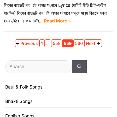
কিসের বাহাদুরি কর এই অসার সংসারে Lyrics (যামিনী গীতি শিল্পী-ফরিদা
পারভিন) কিসের বাহাদুরি কর এই অসার সংসারে মানুষে মানুষ বিরাজে সকল
হৃদয় মন্দিরে।। গুরু স্রষ্টা…
Read More »
Page
Page
Page
Page
←
Previous
1
…
558
559
560
Next
→
Search
for:
Baul & Folk Songs
Bhakti Songs
English Songs