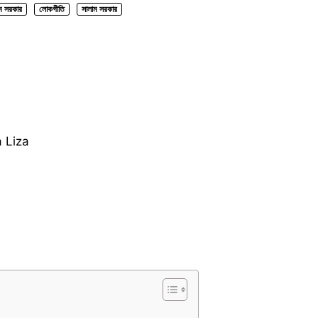
ম সরকার
লোকগীতি
সালাম সরকার
a Liza