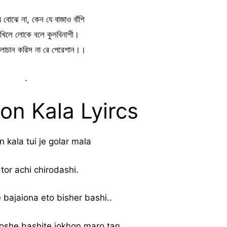
োঝে না, কেন যে বাজাও বাঁশি
খিলে লোকে বলে কুলবিনাশী।
কালাচান করিস না রে পেরেশান।।
.
on Kala Lyircs
n kala tui je golar mala
 tor achi chirodashi.
bajaiona eto bisher bashi..
oshe bashite jokhon maro tan