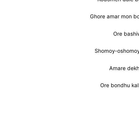
Ghore amar mon bo
Ore bashiw
Shomoy-oshomoy b
Amare dekhi
Ore bondhu kal