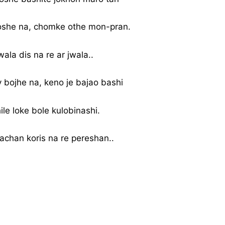
she na, chomke othe mon-pran.
ala dis na re ar jwala..
ojhe na, keno je bajao bashi
le loke bole kulobinashi.
achan koris na re pereshan..