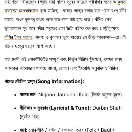
এই গানে শ্রীকৃষ্ণের (শ্যাম রায়) বাঁশির সুরের জাদুতে শ্রীরাধার মনের
আকুলতা
অত্যন্ত চমৎকারভাবে
ফুটে উঠেছে। কদম্ব গাছের তলায় বসে শ্যাম যখন বাঁশি
বাজায়, তখন কুলবধূ রাধার পক্ষে ঘরে থাকা দায় হয়ে পড়ে। বাঁশির সেই
ভুবনমোহন সুর শুনে নদীর স্রোতও যেন উল্টো বইতে শুরু করে। শ্রীকৃষ্ণের
বাঁশির টানে সংসার
, সমাজ ও কুলমান ভুলে যাওয়ার যে তীব্র আকাঙ্ক্ষা—তা এই
গানের ছত্রে ছত্রে মিশে আছে।
যারা মরমী এই লোকগীতিটির সম্পূর্ণ এবং নির্ভুল লিরিক্স খুঁজছেন, তাদের জন্য
আজকের আয়োজনে থাকছে বাংলা, রোমান এবং ইংরেজি অনুবাদসহ লিরিক্স।
গানের মৌলিক তথ্য (Song Information):
গানের নাম:
Nirjono Jamunar Kule (নির্জন যমুনার কূলে)
গীতিকার ও সুরকার (Lyricist & Tune):
Durbin Shah
(দূরবীন শাহ)
ধরণ:
লোকগীতি / বাউল / রাধাকৃষ্ণ তত্ত্ব (Folk / Baul /