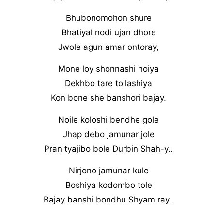
Bhubonomohon shure
Bhatiyal nodi ujan dhore
Jwole agun amar ontoray,
Mone loy shonnashi hoiya
Dekhbo tare tollashiya
Kon bone she banshori bajay.
Noile koloshi bendhe gole
Jhap debo jamunar jole
Pran tyajibo bole Durbin Shah-y..
Nirjono jamunar kule
Boshiya kodombo tole
Bajay banshi bondhu Shyam ray..