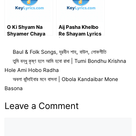
O Ki Shyam Na
Aij Pasha Khelbo
Shyamer Chaya
Re Shayam Lyrics
Lyrics (Sajo Sajo
| আইজ পাশা খেলবো রে শ্যাম
Rai) | ও কি শ্যাম না
Categories
Baul & Folk Songs
,
দূরবীন শাহ
,
বাউল
,
লোকগীতি
শ্যামের ছায়া – Aditi
Munshi
তুমি বন্ধু কৃষ্ণ হলে আমি হবো রাধা | Tumi Bondhu Krishna
Hole Ami Hobo Radha
অবলা কাঁন্দাইবার মনে বাসনা | Obola Kandaibar Mone
Basona
Leave a Comment
Comment