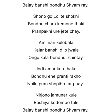
Bajay banshi bondhu Shyam ray..
Shono go Lolite shokhi
Bondhu chara kemone thaki
Pranpakhi ure jete chay.
Ami nari kulobala
Kalar banshi dilo jwala
Ongo kala bondhur chintay.
Jodi amar keu thako
Bondhu ene pranti rakho
Noile pran shopibo tar paay..
Nirjono jamunar kule
Boshiya kodombo tole
Bajay banshi bondhu Shyam ray..