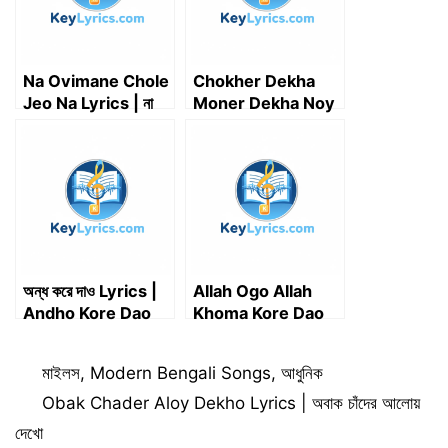
Na Ovimane Chole
Chokher Dekha
Jeo Na Lyrics | না
Moner Dekha Noy
অভিমানে চলে যেও না
Lyrics | James |
চোখের দেখা মনের দেখা নয়
অন্ধ করে দাও Lyrics |
Allah Ogo Allah
Andho Kore Dao
Khoma Kore Dao
Lyrics
Lyrics | আল্লাহ ওগো
আল্লাহ ক্ষমা করে দাও লিরিক্স
Categories
মাইলস
,
Modern Bengali Songs
,
আধুনিক
(F. H. Sujan)
Obak Chader Aloy Dekho Lyrics | অবাক চাঁদের আলোয়
দেখো