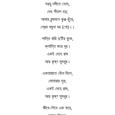
সরযু নদীতে নেমে,
দেহ শীতল হয়;
আবার বৃন্দাবনে কুঞ্জ ছুঁয়ে,
প্রেম যমুনা বয় (গো)।।
শান্তি বারি দু’টির বুকে,
ক্লান্তি করে দূর।
একই দেহে রাম
আর কৃষ্ণ সুমধুর।
একতারাতে বেঁধে দিলে,
দোতারার সুর;
একই দেহে রাম,
আর কৃষ্ণ সুমধুর।
জীবে-শিবে এক করে,