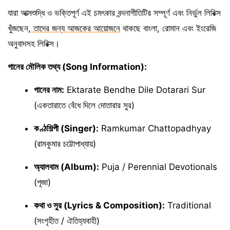
যারা আত্মশুদ্ধি ও ভক্তিপূর্ণ এই চমৎকার বন্দনাগীতিটির সম্পূর্ণ এবং নির্ভুল লিরিক্স
খুঁজছেন,
তাদের জন্য আজকের আয়োজনে
থাকছে বাংলা, রোমান এবং ইংরেজি
অনুবাদসহ লিরিক্স।
গানের মৌলিক তথ্য (Song Information):
গানের নাম:
Ektarate Bendhe Dile Dotarari Sur
(একতারাতে বেঁধে দিলে দোতারার সুর)
কণ্ঠশিল্পী (Singer):
Ramkumar Chattopadhyay
(রামকুমার চট্টোপাধ্যায়)
অ্যালবাম (Album):
Puja / Perennial Devotionals
(পূজা)
কথা ও সুর (Lyrics & Composition):
Traditional
(সংগৃহীত / ঐতিহ্যবাহী)