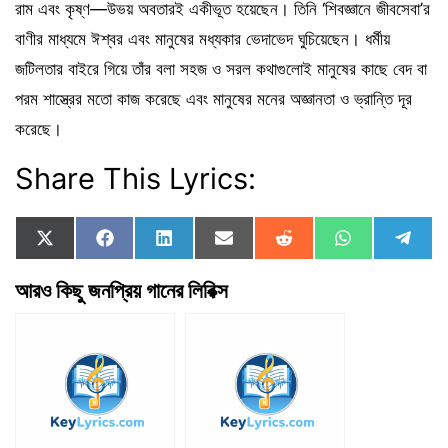
রাম এবং কৃষ্ণ—উভয় অবতারই একীভূত হয়েছেন। তিনি ‘শিবজ্ঞানে জীবসেবা’র
বাণীর মাধ্যমে ঈশ্বর এবং মানুষের মধ্যকার ভেদাভেদ ঘুচিয়েছেন। ধর্মীয়
জটিলতার বাইরে গিয়ে তাঁর বলা সহজ ও সরল কথাগুলোই মানুষের কাছে বেদ বা
পরম শাস্ত্রের মতো কাজ করেছে এবং মানুষের মনের অজ্ঞানতা ও ভ্রান্তি দূর
করেছে।
Share This Lyrics:
Share
Share
Share
Share
Share
Share
Shar
X
F
L
E
R
W
T
on
on
on
on
on
on
on
(
a
i
m
e
h
e
T
c
n
a
d
a
l
আরও কিছু জনপ্রিয় গানের লিরিক্স
w
e
k
i
d
t
e
i
b
e
l
i
s
g
t
o
d
t
A
r
t
o
I
p
a
e
k
n
p
m
r
)