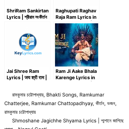
ShriRam Sankirtan
Raghupati Raghav
Lyrics | শ্রীরাম সংকীর্তন
Raja Ram Lyrics in
(১০৮ নাম)
Bengali & Hindi |
রঘুপতি রাঘব রাজা রাম
(Original &
Traditional)
Jai Shree Ram
Ram Ji Aake Bhala
Lyrics | जय श्री राम |
Karenge Lyrics in
Ayodhya Ram
Bengali & Hindi | রাম
Mandir Song
জি আকে ভালা করেঙ্গে
Categories
রামকুমার চট্টোপাধ্যায়
,
Bhakti Songs
,
Ramkumar
Chatterjee
,
Ramkumar Chattopadhyay
,
কীর্তন
,
ভজন
,
রামকুমার চট্টোপাধ্যায়
Shmoshane Jagichhe Shyama Lyrics | শ্মশানে জাগিছে