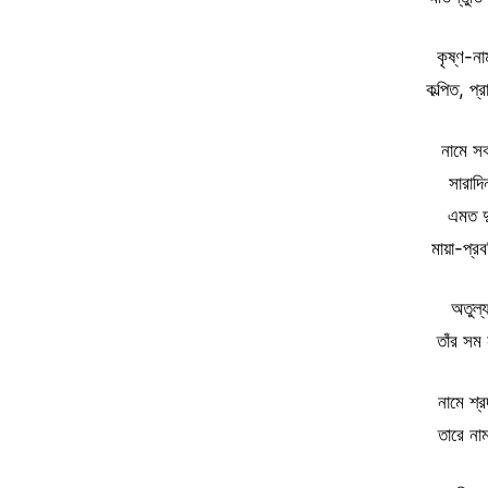
কৃষ্ণ-ন
কল্পিত, 
নামে সর্ব
সারাদ
এমত দু
মায়া-প্র
অতুল্য
তাঁর সম
নামে শ্
তারে না