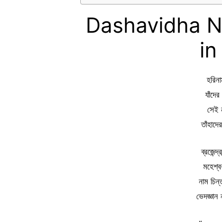
Dashavidha N
in
হরিনাম
যাঁদে
সেই 
তাঁহাদে
ব্রজেন্দ
মহেশ্
নাম চিন্
ভেদজ্ঞান