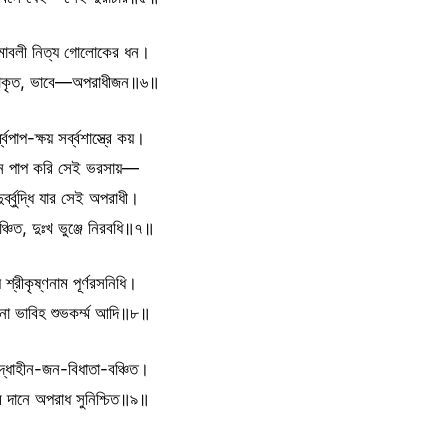
ামাবলী নিত্য গোলোকের ধন।
প্রাকৃত, ভাবে—অপরাধীজন॥৬॥
্বপাপ-ক্ষয় সর্ব্বশাস্ত্রে কয়।
িন পাপ করি সেই ভরসায়—
র্ব্বুদ্ধি যার সেই অপরাধী।
বঞ্চিত, দুঃখ ভুঞ্জে নিরবধি॥৭॥
 শ্রীকৃষ্ণনাম পূর্ণরসনিধি।
 না ভাবিহ শুভকর্ম্ম আদি॥৮॥
রদ্ধাহীন-জন-বিধাতা-বঞ্চিত।
ম দানে অপরাধ সুনিশ্চিত॥৯॥