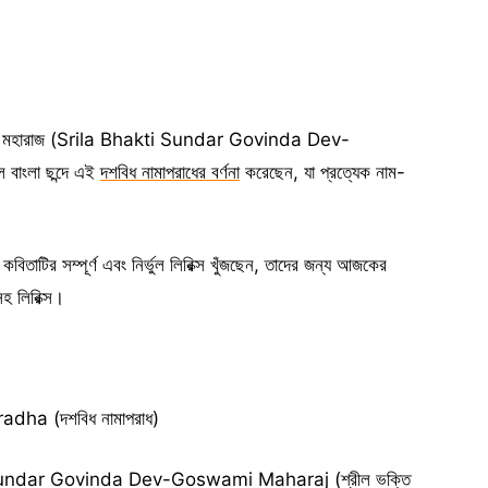
-গোস্বামী মহারাজ (Srila Bhakti Sundar Govinda Dev-
াংলা ছন্দে এই
দশবিধ নামাপরাধের বর্ণনা
করেছেন, যা প্রত্যেক নাম-
 কবিতাটির সম্পূর্ণ এবং নির্ভুল লিরিক্স খুঁজছেন, তাদের জন্য আজকের
হ লিরিক্স।
a (দশবিধ নামাপরাধ)
undar Govinda Dev-Goswami Maharaj (শ্রীল ভক্তি