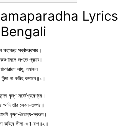
amaparadha Lyrics
 Bengali
 মহামন্ত্র সর্ব্বমন্ত্রসার।
র করুণাবলে জগতে প্রচার॥
নামপরায়ণ সাধু, মহাজন।
র নিন্দা না করিহ কদাচন॥১॥
্রনন্দন কৃষ্ণ সর্ব্বেশ্বরেশ্বর।
বর আদি তাঁর সেবন-তৎপর॥
তামণি কৃষ্ণ-চৈতন্য-স্বরূপ।
 না করিবে লীলা-গুণ-রূপ॥২॥