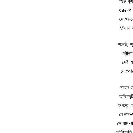
“গুরু কৃ
গুরুরূপে
সে গুরুতে
ইষ্টলাভ
শ্রুতি, 
শ্রীন
সেই শ্র
সে অপরা
নামের মহ
অতিস্তু
অগস্ত্য,
যে নাম-
সে নাম-ম
অতিস্তুত