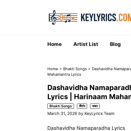
Skip
to
content
Home
Artist List
Blog
Home
>
Bhakti Songs
>
Dashavidha Namaparadha L
Mahamantra Lyrics
Dashavidha Namaparadha Lyri
Lyrics | Harinaam Maha
Bhakti Songs
কীর্তন
ভজন
March 31, 2026
by
KeyLyrics Team
Dashavidha Namaparadha Lyrics