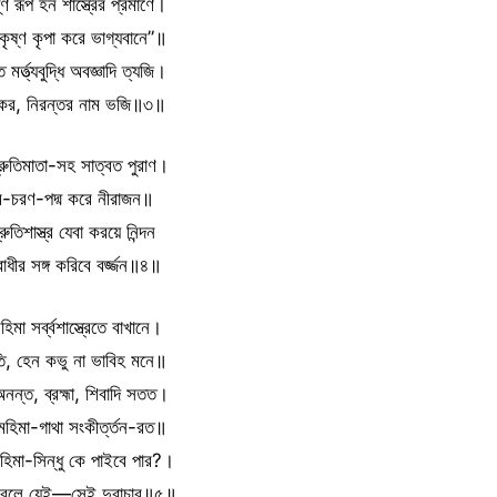
ষ্ণ রূপ হন শাস্ত্রের প্রমাণে।
 কৃষ্ণ কৃপা করে ভাগ্যবানে”॥
 মর্ত্ত্যবুদ্ধি অবজ্ঞাদি ত্যজি।
 কর, নিরন্তর নাম ভজি॥৩॥
শ্রুতিমাতা-সহ সাত্বত পুরাণ।
াম-চরণ-পদ্ম করে নীরাজন॥
ুতিশাস্ত্র যেবা করয়ে নিন্দন
ধীর সঙ্গ করিবে বর্জ্জন॥৪॥
িমা সর্ব্বশাস্ত্রেতে বাখানে।
তি, হেন কভু না ভাবিহ মনে॥
 অনন্ত, ব্রহ্মা, শিবাদি সতত।
মহিমা-গাথা সংকীর্ত্তন-রত॥
হিমা-সিন্ধু কে পাইবে পার?।
ি বলে যেই—সেই দুরাচার॥৫॥