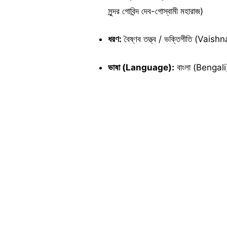
সুন্দর গোবিন্দ দেব-গোস্বামী মহারাজ)
ধরণ:
বৈষ্ণব তত্ত্ব / ভক্তিগীতি (Va
ভাষা (Language):
বাংলা (Bengali