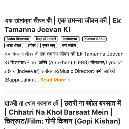
এক তামান্না জীবন কী | एक तमन्ना जीवन की | Ek
Tamanna Jeevan Ki
Asha Bhonsle
Bappi Lahiri
Indeevar
Kumar Sanu
आशा भोसले
इंदीवर
कुमार सानु
बप्पी लाहिरी
এক তামান্না জীবন কী एक तमन्ना जीवन की Ek Tamanna Jeevan
Ki चित्रपट/Film: आँखे (Aankhen) (1993) गीतकार/Lyricist:
इंदीवर (Indeevar) संगीतकार/Music Director: बप्पी लाहिरी
(Bappi Lahiri)…
Read More »
ছাতরী না খোল বরসাত মেঁ | छतरी ना खोल बरसात में
| Chhatri Na Khol Barsaat Mein |
चित्रपट/Film: गोपी किशन (Gopi Kishan)