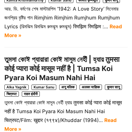
Kavita Krishnamurthy
Kumar Sanu
कविता कृष्णमूर्ति
कुमार सानु
আর. ডি. বর্মণের শেষ মাস্টারপিস ‘1942: A Love Story’ সিনেমার
জনপ্রিয় বৃষ্টির গান Rimjhim Rimjhim Rumjhum Rumjhum
Lyrics (রিমঝিম রিমঝিম রুমঝুম রুমঝুম) रिमझिम रिमझिम :…
Read
More »
তুমসা কোঈ প্যায়ারা কোঈ মাসুম নেহীঁ | হ্যায় तुमसा
कोई प्यारा कोई मासूम नहीं है | Tumsa Koi
Pyara Koi Masum Nahi Hai
Alka Yagnik
Kumar Sanu
अनू मलिक
अलका याज्ञिक
कुमार सानू
चित्रपट
राहत इंदौरी
তুমসা কোঈ প্যায়ারা কোঈ মাসুম নেহীঁ হ্যায় तुमसा कोई प्यारा कोई मासूम
नहीं है Tumsa Koi Pyara Koi Masum Nahi Hai
चित्रपट/Film: खुद्दार (१९९४)/Khuddar (1994)…
Read
More »