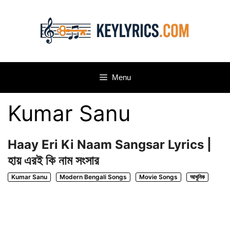
Skip
to
content
Menu
Kumar Sanu
Haay Eri Ki Naam Sangsar Lyrics |
হায় এরই কি নাম সংসার
Kumar Sanu
Modern Bengali Songs
Movie Songs
আধুনিক