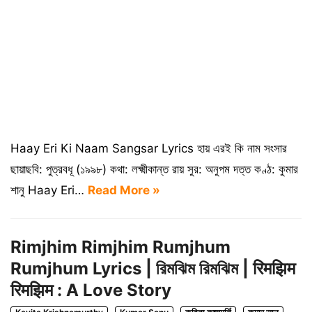
Haay Eri Ki Naam Sangsar Lyrics হায় এরই কি নাম সংসার
ছায়াছবি: পুত্রবধূ (১৯৯৮) কথা: লক্ষ্মীকান্ত রায় সুর: অনুপম দত্ত কণ্ঠ: কুমার
শানু Haay Eri…
Read More »
Rimjhim Rimjhim Rumjhum
Rumjhum Lyrics | রিমঝিম রিমঝিম | रिमझिम
रिमझिम : A Love Story