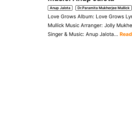
Anup Jalota
Dr.Paramita Mukherjee Mullick
Love Grows Album: Love Grows Lyri
Mullick Music Arranger: Jolly Mukhe
Singer & Music: Anup Jalota…
Read