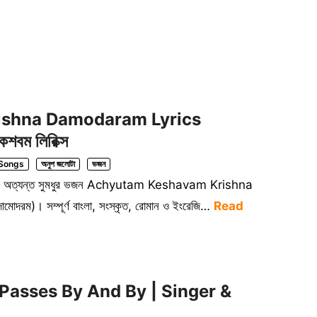
shna Damodaram Lyrics
বম লিরিক্স
 Songs
অনুপ জলোটা
ভজন
োত্র এবং অত্যন্ত সুমধুর ভজন Achyutam Keshavam Krishna
দরম)। সম্পূর্ণ বাংলা, সংস্কৃত, রোমান ও ইংরেজি…
Read
Passes By And By | Singer &