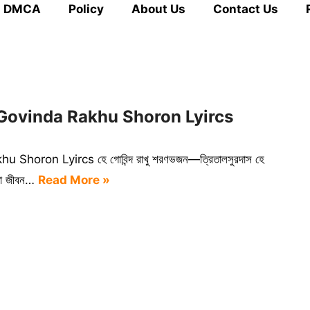
DMCA
Policy
About Us
Contact Us
| He Govinda Rakhu Shoron Lyircs
hu Shoron Lyircs হে গোবিন্দ রাখু শরণভজন—ত্রিতালসুরদাস হে
বতো জীবন…
Read More »