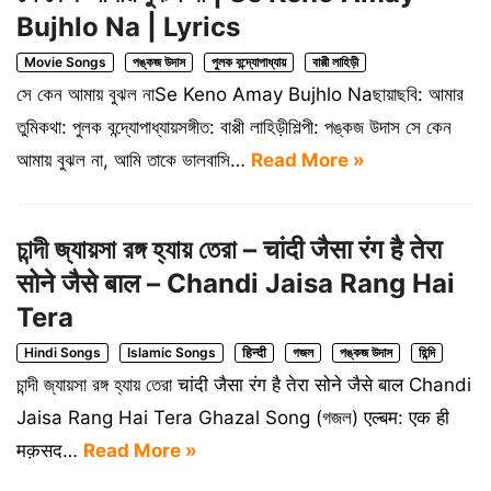
Bujhlo Na | Lyrics
Movie Songs
পঙ্কজ উদাস
পুলক বন্দ্যোপাধ্যায়
বাপ্পী লাহিড়ী
সে কেন আমায় বুঝল নাSe Keno Amay Bujhlo Naছায়াছবি: আমার
তুমিকথা: পুলক বন্দ্যোপাধ্যায়সঙ্গীত: বাপ্পী লাহিড়ীশিল্পী: পঙ্কজ উদাস সে কেন
আমায় বুঝল না, আমি তাকে ভালবাসি…
Read More »
চান্দী জ্যায়সা রঙ্গ হ্যায় তেরা – चांदी जैसा रंग है तेरा
सोने जैसे बाल – Chandi Jaisa Rang Hai
Tera
Hindi Songs
Islamic Songs
हिन्दी
গজল
পঙ্কজ উদাস
হিন্দি
চান্দী জ্যায়সা রঙ্গ হ্যায় তেরা चांदी जैसा रंग है तेरा सोने जैसे बाल Chandi
Jaisa Rang Hai Tera Ghazal Song (গজল) एल्बम: एक ही
मक़सद…
Read More »