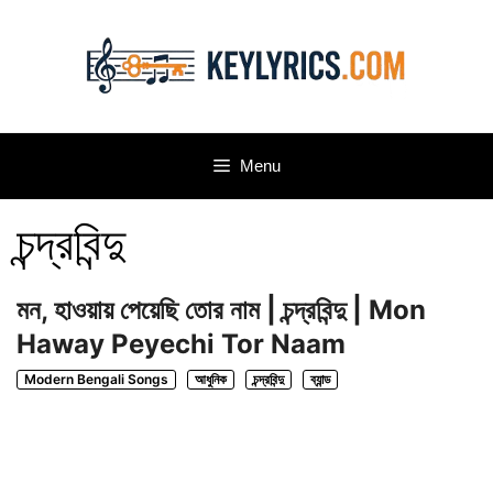
Skip
to
content
Menu
চন্দ্রবিন্দু
মন, হাওয়ায় পেয়েছি তোর নাম | চন্দ্রবিন্দু | Mon
Haway Peyechi Tor Naam
Modern Bengali Songs
আধুনিক
চন্দ্রবিন্দু
ব্যান্ড