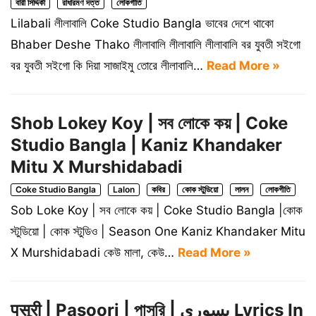
বারী সিদ্দিকী
রাধারমণ দত্ত
লোকগীতি
Lilabali লীলাবালি Coke Studio Bangla ভাবের দেশে থাকো
Bhaber Deshe Thako লীলাবালি লীলাবালি লীলাবালি বর যুবতী সইগো
বর যুবতী সইগো কি দিয়া সাজাইমু তোরে লীলাবালি…
Read More »
Shob Lokey Koy | সব লোকে কয় | Coke
Studio Bangla | Kaniz Khandaker
Mitu X Murshidabadi
Coke Studio Bangla
Lalon
কবির
কোক স্টুডিয়ো
লালন
লোকগীতি
Sob Loke Koy | সব লোকে কয় | Coke Studio Bangla |কোক
স্টুডিয়ো | কোক স্টুডিও | Season One Kaniz Khandaker Mitu
X Murshidabadi কেউ মালা, কেউ…
Read More »
पसूरी | Pasoori | পাসুরি | پسوری Lyrics In