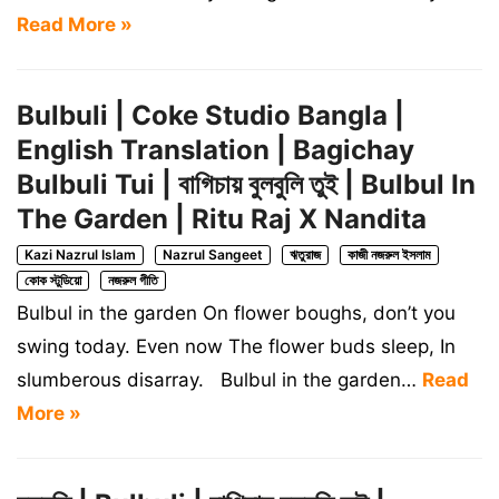
Read More »
Bulbuli | Coke Studio Bangla |
English Translation | Bagichay
Bulbuli Tui | বাগিচায় বুলবুলি তুই | Bulbul In
The Garden | Ritu Raj X Nandita
Kazi Nazrul Islam
Nazrul Sangeet
ঋতুরাজ
কাজী নজরুল ইসলাম
কোক স্টুডিয়ো
নজরুল গীতি
Bulbul in the garden On flower boughs, don’t you
swing today. Even now The flower buds sleep, In
slumberous disarray. Bulbul in the garden…
Read
More »