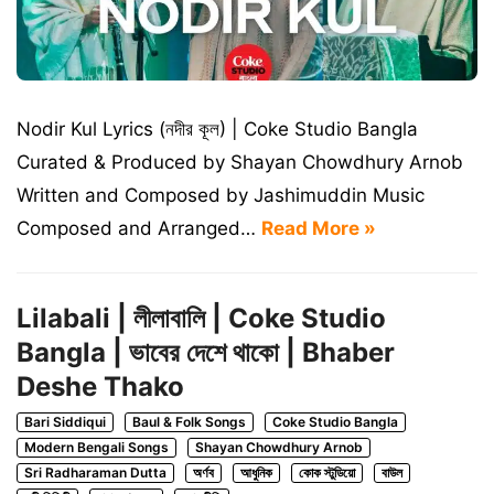
Nodir Kul Lyrics (নদীর কূল) | Coke Studio Bangla
Curated & Produced by Shayan Chowdhury Arnob
Written and Composed by Jashimuddin Music
Composed and Arranged…
Read More »
Lilabali | লীলাবালি | Coke Studio
Bangla | ভাবের দেশে থাকো | Bhaber
Deshe Thako
Bari Siddiqui
Baul & Folk Songs
Coke Studio Bangla
Modern Bengali Songs
Shayan Chowdhury Arnob
Sri Radharaman Dutta
অর্ণব
আধুনিক
কোক স্টুডিয়ো
বাউল