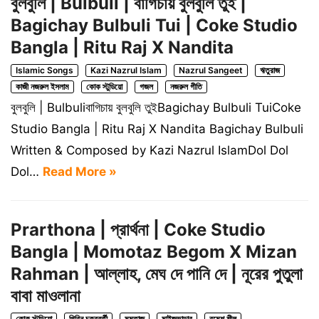
বুলবুলি | Bulbuli | বাগিচায় বুলবুলি তুই |
Bagichay Bulbuli Tui | Coke Studio
Bangla | Ritu Raj X Nandita
Islamic Songs
Kazi Nazrul Islam
Nazrul Sangeet
ঋতুরাজ
কাজী নজরুল ইসলাম
কোক স্টুডিয়ো
গজল
নজরুল গীতি
বুলবুলি | Bulbuliবাগিচায় বুলবুলি তুইBagichay Bulbuli TuiCoke
Studio Bangla | Ritu Raj X Nandita Bagichay Bulbuli
Written & Composed by Kazi Nazrul IslamDol Dol
Dol…
Read More »
Prarthona | প্রার্থনা | Coke Studio
Bangla | Momotaz Begom X Mizan
Rahman | আল্লাহ, মেঘ দে পানি দে | নূরের পুতুলা
বাবা মাওলানা
কোক স্টুডিয়ো
গিরিন চক্রবর্তী
মমতাজ
মাইজভান্ডার
রমেশ শীল