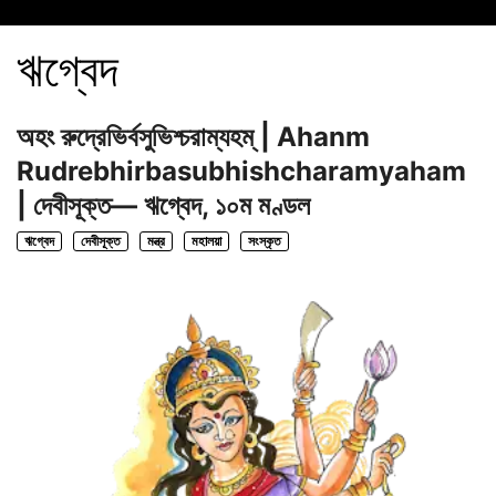
ঋগ্বেদ
অহং রুদ্রেভির্বসুভিশ্চরাম্যহম্‌ | Ahanm
Rudrebhirbasubhishcharamyaham
| দেবীসূক্ত— ঋগ্বেদ, ১০ম মণ্ডল
ঋগ্বেদ
দেবীসূক্ত
মন্ত্র
মহালয়া
সংস্কৃত