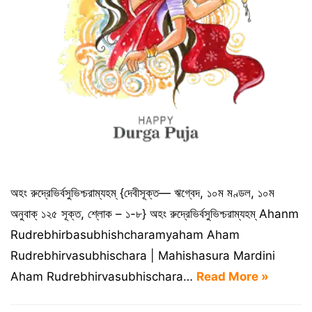
অহং রুদ্রেভির্বসুভিশ্চরাম্যহম্‌ {দেবীসূক্ত— ঋগ্বেদ, ১০ম মণ্ডল, ১০ম
অনুবাক্‌ ১২৫ সূক্ত, শ্লোক – ১-৮} অহং রুদ্রেভির্বসুভিশ্চরাম্যহম্‌ Ahanm
Rudrebhirbasubhishcharamyaham Aham
Rudrebhirvasubhischara | Mahishasura Mardini
Aham Rudrebhirvasubhischara…
Read More »