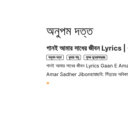
অনুপম দত্ত
গানই আমার সাধের জীবন Lyri
অনুপম দত্ত
কুমার শানু
পুলক বন্দ্যোপাধ্যায়
গানই আমার সাধের জীবন Lyrics Gaan E Am
Amar Sadher Jibonছায়াছবি: সিঁদুরের অধিকারকথা:
»